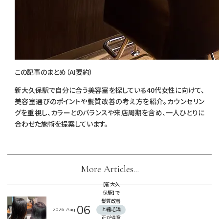
この記事のまとめ（AI要約）
新大久保駅で自分に合う美容室を探している40代女性に向けて、
美容室選びのポイントや髪質改善の考え方を紹介。カウンセリン
グを重視し、カラーとのバランスや来店周期を含め、一人ひとりに
合わせた施術を提案しています。
More Articles...
【新大久
保駅】で
髪質改善
06
2026
Aug.
と縮毛矯
正が得意