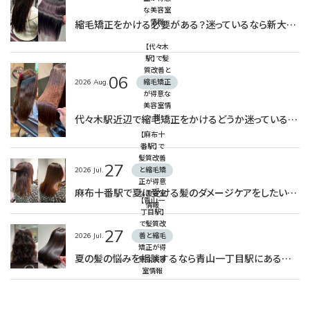
な美容室
縮毛矯正をかける必要がある？迷っているなら新大久保駅のAInoa CRONOSへ
情報
【代々木
駅】で髪
質改善と
06
2026
Aug.
縮毛矯正
が得意な
美容室情
代々木駅近辺で縮毛矯正をかけるどうか迷っている方へぜひ読んでほしい！
報
【麻布十
番駅】で
髪質改善
27
2026
Jul.
と縮毛矯
正が得意
麻布十番駅で夏に受ける髪のダメージケアをしたい方必見！
な美容室
【青山一
情報
丁目駅】
で髪質改
27
2026
Jul.
善と縮毛
矯正が得
夏の髪の悩みを相談するなら青山一丁目駅にある美容室へ（AInoa RUANA）
意な美容
室情報