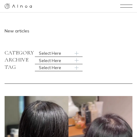
AInoa
New articles
CATEGORY
Select Here
ARCHIVE
Select Here
TAG
Select Here