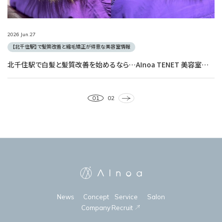
2026
Jun.
27
【北千住駅】で髪質改善と縮毛矯正が得意な美容室情報
北千住駅で白髪と髪質改善を始めるなら…AInoa TENET 美容室へ（縮毛矯正が得意な美容室）
⇀
01
02
AInoa
News
Concept
Service
Salon
Company
Recruit