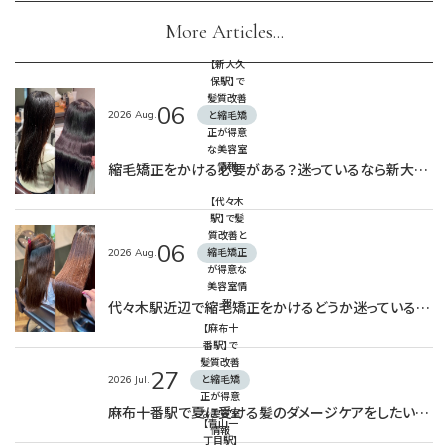
More Articles...
【新大久
保駅】で
髪質改善
06
2026
Aug.
と縮毛矯
正が得意
な美容室
縮毛矯正をかける必要がある？迷っているなら新大久保駅のAInoa CRONOSへ
情報
【代々木
駅】で髪
質改善と
06
2026
Aug.
縮毛矯正
が得意な
美容室情
代々木駅近辺で縮毛矯正をかけるどうか迷っている方へぜひ読んでほしい！
報
【麻布十
番駅】で
髪質改善
27
2026
Jul.
と縮毛矯
正が得意
麻布十番駅で夏に受ける髪のダメージケアをしたい方必見！
な美容室
【青山一
情報
丁目駅】