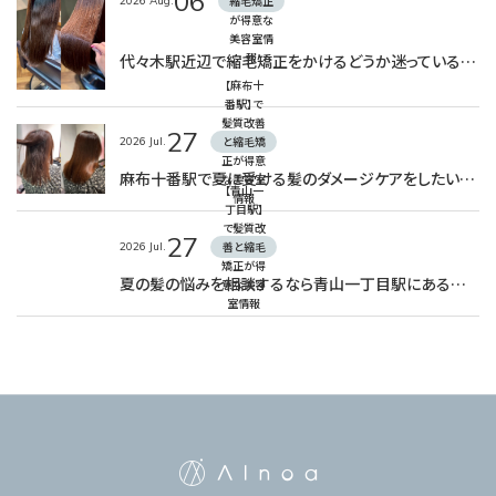
06
2026
Aug.
縮毛矯正
が得意な
美容室情
代々木駅近辺で縮毛矯正をかけるどうか迷っている方へぜひ読んでほしい！
報
【麻布十
番駅】で
髪質改善
27
2026
Jul.
と縮毛矯
正が得意
麻布十番駅で夏に受ける髪のダメージケアをしたい方必見！
な美容室
【青山一
情報
丁目駅】
で髪質改
27
2026
Jul.
善と縮毛
矯正が得
夏の髪の悩みを相談するなら青山一丁目駅にある美容室へ（AInoa RUANA）
意な美容
室情報
AInoa