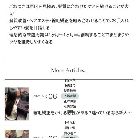
ごわつきは原因を見極め、髪質に合わせたケアを続けることが大
切
髪質改善・ヘアエステ・縮毛矯正を組み合わせることで、お手入れ
しやすい髪を目指せる
理想的な来店周期は1ヶ月〜1ヶ月半。継続することでまとまりや
ツヤを維持しやすくなる
More Articles...
【新大久
保駅】で
髪質改善
06
2026
Aug.
と縮毛矯
正が得意
な美容室
縮毛矯正をかける必要がある？迷っているなら新大久保駅のAInoa CRONOSへ
情報
【代々木
駅】で髪
質改善と